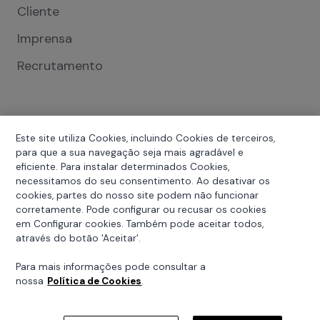
Cliente
Imprensa
Recrutamento
Este site utiliza Cookies, incluindo Cookies de terceiros,
para que a sua navegação seja mais agradável e
eficiente. Para instalar determinados Cookies,
necessitamos do seu consentimento. Ao desativar os
cookies, partes do nosso site podem não funcionar
Política de Privacidade
corretamente. Pode configurar ou recusar os cookies
em Configurar cookies. Também pode aceitar todos,
Política de Cookies
através do botão 'Aceitar'.
Condições Gerais de Utilização
Para mais informações pode consultar a
nossa
Política de Cookies
.
Copyright © 2026 A VD Insurance é uma marca da Via
Directa - Companhia de Seguros S.A., registada na