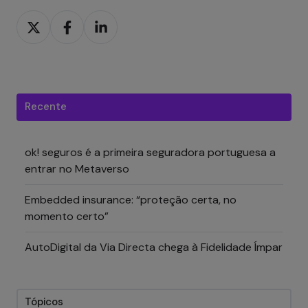
Partilhar
Partilhar
Partilhar
em
em
em
Twitter
Facebook
LinkedIn
Recente
ok! seguros é a primeira seguradora portuguesa a
entrar no Metaverso
Embedded insurance: “proteção certa, no
momento certo”
AutoDigital da Via Directa chega à Fidelidade Ímpar
Tópicos