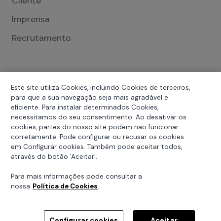
Cliente
Imprensa
Recrutamento
Este site utiliza Cookies, incluindo Cookies de terceiros,
para que a sua navegação seja mais agradável e
eficiente. Para instalar determinados Cookies,
necessitamos do seu consentimento. Ao desativar os
cookies, partes do nosso site podem não funcionar
Política de Privacidade
corretamente. Pode configurar ou recusar os cookies
em Configurar cookies. Também pode aceitar todos,
Política de Cookies
através do botão 'Aceitar'.
Condições Gerais de Utilização
Para mais informações pode consultar a
nossa
Política de Cookies
.
Copyright © 2026 A VD Insurance é uma marca da Via
Directa - Companhia de Seguros S.A., registada na
ASF sob o nº 1142
Configurar cookies
Aceitar